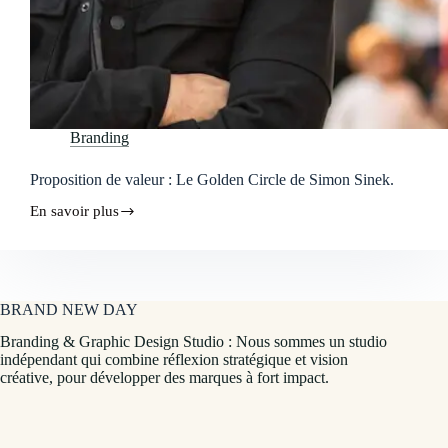
Branding
Proposition de valeur : Le Golden Circle de Simon Sinek.
En savoir plus
Proposition
de
valeur
:
Le
Golden
BRAND NEW DAY
Circle
de
Branding & Graphic Design Studio : Nous sommes un studio
Simon
indépendant qui combine réflexion stratégique et vision
Sinek.
créative, pour développer des marques à fort impact.