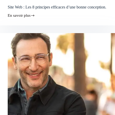
Site Web : Les 8 principes efficaces d’une bonne conception.
En savoir plus
Site
Web
:
Les
8
principes
efficaces
d’une
bonne
conception.