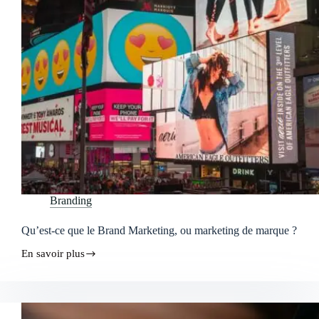
Branding
Qu’est-ce que le Brand Marketing, ou marketing de marque ?
En savoir plus
Qu’est-
ce
que
le
Brand
Marketing,