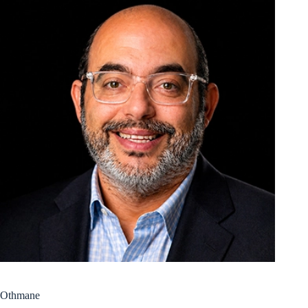
Othmane