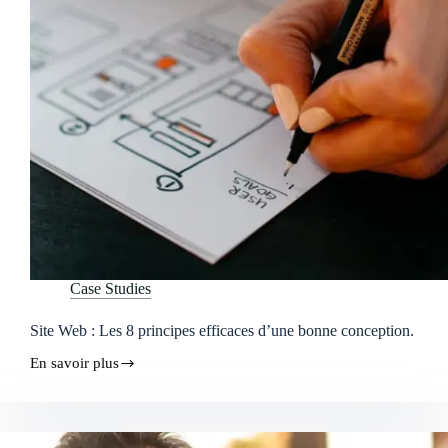
Case Studies
Site Web : Les 8 principes efficaces d’une bonne conception.
En savoir plus
Site
Web
:
Les
8