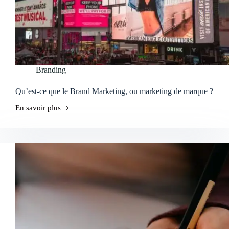
Branding
Qu’est-ce que le Brand Marketing, ou marketing de marque ?
En savoir plus
Qu’est-
ce
que
le
Brand
Marketing,
ou
marketing
de
marque
?