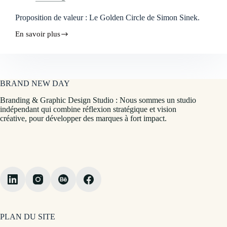
Proposition de valeur : Le Golden Circle de Simon Sinek.
En savoir plus
Proposition
de
valeur
:
Le
Golden
BRAND NEW DAY
Circle
de
Branding & Graphic Design Studio : Nous sommes un studio
Simon
indépendant qui combine réflexion stratégique et vision
Sinek.
créative, pour développer des marques à fort impact.
PLAN DU SITE